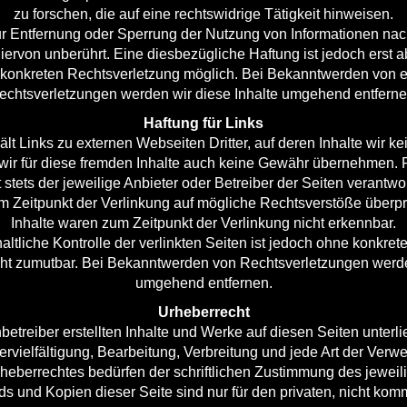
zu forschen, die auf eine rechtswidrige Tätigkeit hinweisen.
ur Entfernung oder Sperrung der Nutzung von Informationen na
ervon unberührt. Eine diesbezügliche Haftung ist jedoch erst 
 konkreten Rechtsverletzung möglich. Bei Bekanntwerden von
echtsverletzungen werden wir diese Inhalte umgehend entferne
Haftung für Links
lt Links zu externen Webseiten Dritter, auf deren Inhalte wir ke
ir für diese fremden Inhalte auch keine Gewähr übernehmen. Fü
t stets der jeweilige Anbieter oder Betreiber der Seiten verantwor
 Zeitpunkt der Verlinkung auf mögliche Rechtsverstöße überpr
Inhalte waren zum Zeitpunkt der Verlinkung nicht erkennbar.
ltliche Kontrolle der verlinkten Seiten ist jedoch ohne konkret
cht zumutbar. Bei Bekanntwerden von Rechtsverletzungen werden
umgehend entfernen.
Urheberrecht
nbetreiber erstellten Inhalte und Werke auf diesen Seiten unter
ervielfältigung, Bearbeitung, Verbreitung und jede Art der Verw
eberrechtes bedürfen der schriftlichen Zustimmung des jeweil
ds und Kopien dieser Seite sind nur für den privaten, nicht ko