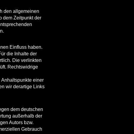
ch den allgemeinen
ab dem Zeitpunkt der
 entsprechenden
n.
inen Einfluss haben.
r die Inhalte der
tlich. Die verlinkten
üft. Rechtswidrige
e Anhaltspunkte einer
 wir derartige Links
liegen dem deutschen
ertung außerhalb der
igen Autors bzw.
mmerziellen Gebrauch