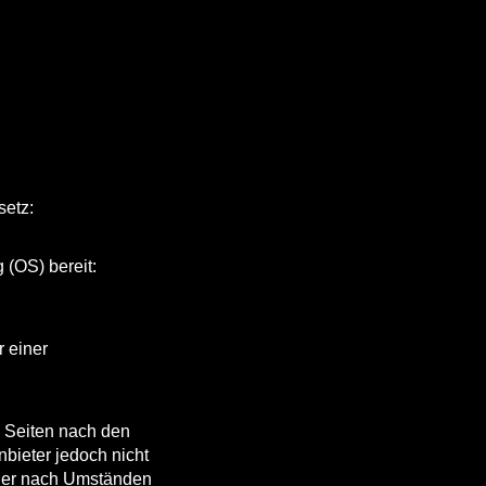
setz:
 (OS) bereit:
r einer
n Seiten nach den
bieter jedoch nicht
 oder nach Umständen