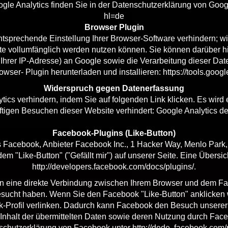
le Analytics finden Sie in der Datenschutzerklärung von Goog
hl=de
Browser Plugin
sprechende Einstellung Ihrer Browser-Software verhindern; wir
ite vollumfänglich werden nutzen können. Sie können darüber h
 Ihrer IP-Adresse) an Google sowie die Verarbeitung dieser Da
owser- Plugin herunterladen und installieren:
https://tools.goo
Widerspruch gegen Datenerfassung
ics verhindern, indem Sie auf folgenden Link klicken. Es wird 
ftigen Besuchen dieser Website verhindert:
Google Analytics de
Facebook-Plugins (Like-Button)
 Facebook, Anbieter Facebook Inc., 1 Hacker Way, Menlo Park, 
 "Like-Button" ("Gefällt mir") auf unserer Seite. Eine Übersich
http://developers.facebook.com/docs/plugins/
.
n eine direkte Verbindung zwischen Ihrem Browser und dem Fac
 besucht haben. Wenn Sie den Facebook "Like-Button" anklicken
ok-Profil verlinken. Dadurch kann Facebook den Besuch unserer
 Inhalt der übermittelten Daten sowie deren Nutzung durch Face
schutzerklärung von Facebook unter
http://dede. facebook.com/