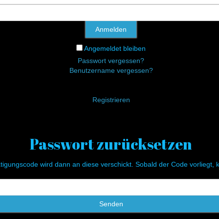
Anmelden
Angemeldet bleiben
Passwort vergessen?
Benutzername vergessen?
Registrieren
Passwort zurücksetzen
tigungscode wird dann an diese verschickt. Sobald der Code vorliegt,
Senden