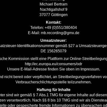
Michael Bertram
Nachtigallshof 9
37077 Göttingen
Kontakt:
Telefon: +49 (0)551/380404
E-Mail:
mb.recording@gmx.de
Umsatzsteuer:
tzsteuer-Identifikationsnummer gemäß §27 a Umsatzsteuerge
DE 156265079
che Kommission stellt eine Plattform zur Online-Streitbeilegung
http://ec.europa.eu/consumers/odr
Unsere E-Mail-Adresse finden Sie oben im Impressum.
nd nicht bereit oder verpflichtet, an Streitbeilegungsverfahren vo
Verbraucherschlichtungsstelle teilzunehmen.
Haftung für Inhalte
ter sind wir gemäß § 7 Abs.1 TMG für eigene Inhalte auf diese
en verantwortlich. Nach §§ 8 bis 10 TMG sind wir als Dienstean
ittelte oder gespeicherte fremde Informationen zu überwachen